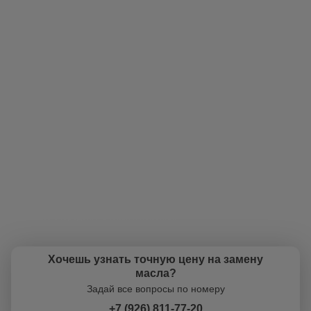
А что так дешево?
Номер телефона
Все масла, которые есть в нашем ассортименте, являются
оригинальными и сертифицированными. Низкие цены - наш конек!
Далее
ОК
А фильтр есть на мою машину?
Да, конечно же, фильтр есть. В наличии огромный ассортимент
масляных фильтров практически для любой машины!
А что так дорого?
У нас одни из самых низких цен в городе на моторные масла. А
учитывая бесплатную замену, вообще супер низкие! Вам меняют масло
по цене канистры в магазине!
А когда можно поменять?
Ежедневно с 09:00 - 21:00 можно записаться по телефону +7 (926) 811-
77-20, или приехать и поменять в рабочее время. У нас экспресс замена
масла без очередей. Приехал и поменял.
Хочешь узнать точную цену на замену
масла?
Задай все вопросы по номеру
+7 (926) 811-77-20