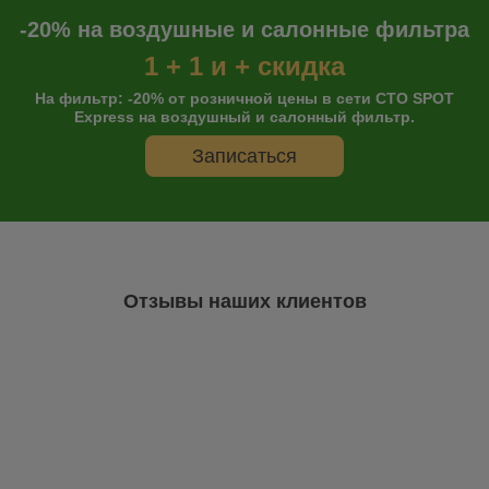
-20% на воздушные и салонные фильтра
Space Star II | 12-
1 + 1 и + скидка
Space Star | 98-04
На фильтр: -20% от розничной цены в сети СТО SPOT
Express на воздушный и салонный фильтр.
Space Wagon I | 84-91
Записаться
Space Wagon II | 91-98
Space Wagon III | 98-04
Starion | 82-90
Tredia | 82-86
Отзывы наших клиентов
Онлайн запись
Выберите одну или несколько услуг
История обслуживания
Остались сомнения?