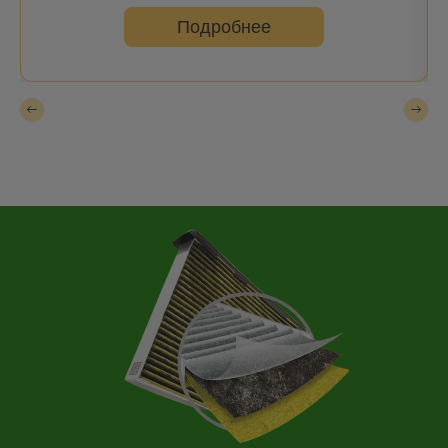
Outlander III | 12-
Подробнее
Pajero I (Shogun/Chall./Montero) | 82-91
Pajero II (Shogun/Chall./Montero) | 90-00
Pajero III (Shogun/Chall./Montero) | 99-
Pajero IV (Shogun/Chall./Montero) | 07-
Pajero Junior | 95-01
Pajero Sport / Montero Sport / Shogun Sport (K90) | 98-08
Pajero Sport II / Montero Sport II (KH0) | 08-
Santamo | 99-04
Sapporo | 78-90
Sigma | 90-96
Space Gear | 95-00
Space Runner | 91-02