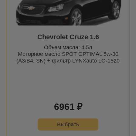
Galant IV | 87-92
Galant V | 92-96
Galant VI | 96-
Chevrolet Cruze 1.6
Galloper | 98-
Объем масла: 4.5л
Grandis | 04-
Моторное масло SPOT OPTIMAL 5w-30
i | 07-
(A3/B4, SN) + фильтр
LYNXauto
LO-1520
iO (Pajero Pinin) | 99-07
L 200 | 86-
L 300 | 80-
L 400 | 96-01
6961 ₽
LANCER
Выбрать
Lancer F II | 83-84