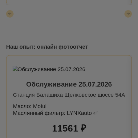
Lancer I | 79-83
Lancer III | 83-92
Lancer IV | 88-92
Lancer V | 92-03
Наш опыт: онлайн фотоотчёт
Lancer VI | 95-03
Lancer VII | 03-
Lancer VIII | 07-
Mirage | 87-03
Обслуживание 25.07.2026
Mirage |01-03
Станция Балашиха Щёлковское шоссе 54А
Montero | 10-
Масло: Motul
Маслянный фильтр: LYNXauto ✅
Outlander I (Airtrek) | 03-07
11561 ₽
Outlander II | 06-