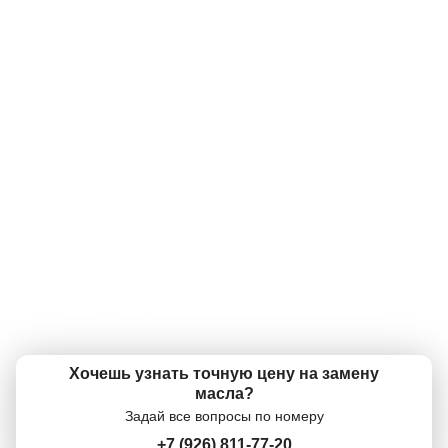
А что так дешево?
Номер телефона
Все масла, которые есть в нашем ассортименте, являются
оригинальными и сертифицированными. Низкие цены - наш конек!
Далее
ОК
А фильтр есть на мою машину?
Да, конечно же, фильтр есть. В наличии огромный ассортимент
масляных фильтров практически для любой машины!
А что так дорого?
У нас одни из самых низких цен в городе на моторные масла. А
учитывая бесплатную замену, вообще супер низкие! Вам меняют масло
по цене канистры в магазине!
А когда можно поменять?
Ежедневно с 09:00 - 21:00 можно записаться по телефону +7 (926) 811-
77-20, или приехать и поменять в рабочее время. У нас экспресс замена
масла без очередей. Приехал и поменял.
Хочешь узнать точную цену на замену
масла?
Задай все вопросы по номеру
+7 (926) 811-77-20