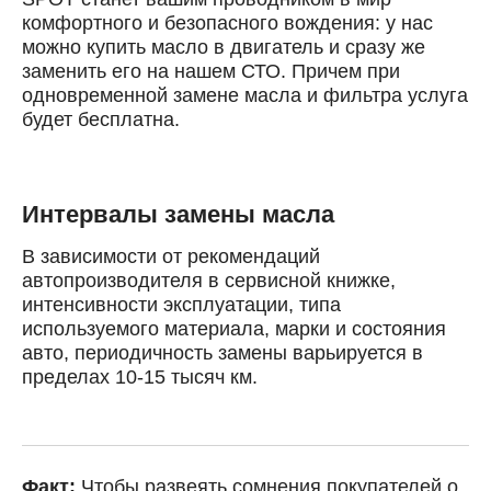
Выберите одну или несколько услуг
комфортного и безопасного вождения: у нас
История обслуживания
можно купить масло в двигатель и сразу же
заменить его на нашем СТО. Причем при
одновременной замене масла и фильтра услуга
Номер телефона
будет бесплатна.
Далее
ОК
Интервалы замены масла
В зависимости от рекомендаций
автопроизводителя в сервисной книжке,
интенсивности эксплуатации, типа
используемого материала, марки и состояния
авто, периодичность замены варьируется в
пределах 10-15 тысяч км.
Факт:
Чтобы развеять сомнения покупателей о