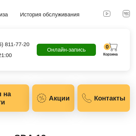
иза
История обслуживания
6) 811-77-20
0
Онлайн-запись
21:00
Корзина
 на
Акции
Контакты
ги