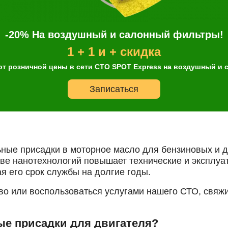
-20% На воздушный и салонный фильтры!
1 + 1 и + скидка
от розничной цены в сети СТО SPOT Express на воздушный и
Он
Записаться
Выбор
Дата и
Контактн
автосервиса
время
данные
несколько услуг
ные присадки в моторное масло для бензиновых и д
е нанотехнологий повышает технические и эксплуа
я его срок службы на долгие годы.
История
во или воспользоваться услугами нашего СТО, свяжи
ые присадки для двигателя?