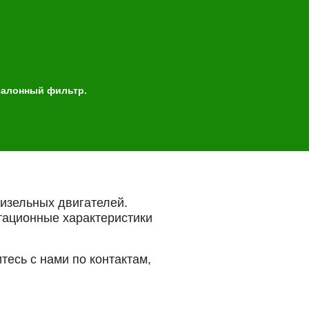
 салонный фильтр.
лайн запись
ые
Успешная
запись
изельных двигателей.
тационные характеристики
Далее
 обслуживания
тесь с нами по контактам,