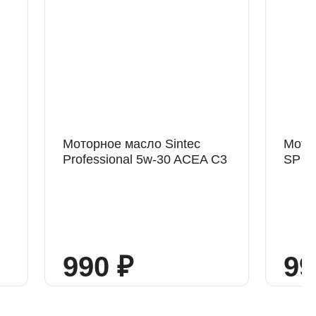
Моторное масло Sintec
Мотор
Professional 5w-30 ACEA C3
SP 5
990 ₽
99