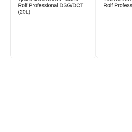
Выбор
Дата и
Контактн
Rolf Professional DSG/DCT
Rolf Profes
автосервиса
время
данные
(20L)
несколько услуг
История
мер телефона
ОК