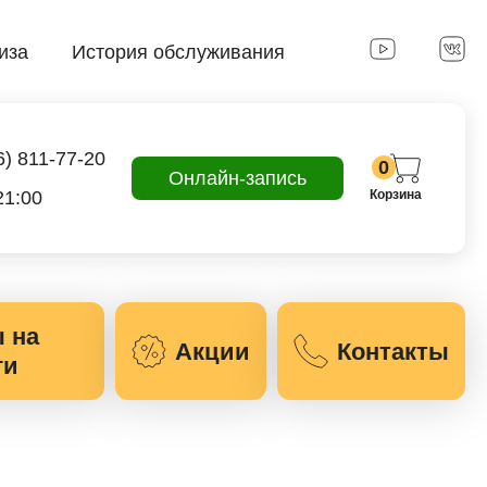
иза
История обслуживания
6) 811-77-20
0
Онлайн-запись
21:00
Корзина
 на
Акции
Контакты
ги