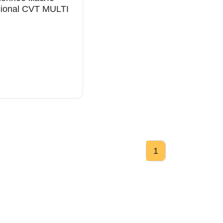
ые
Успешная
sional CVT MULTI
запись
Далее
 обслуживания
1