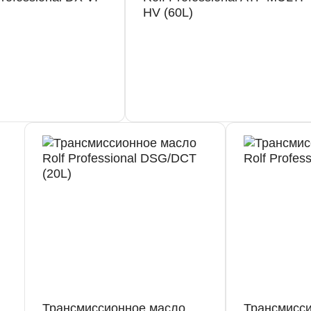
HV (60L)
Он
Трансмиссионное масло
Трансмисс