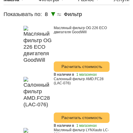
LYNX
5W-20
Показывать по:
8
Фильтр
LYNXauto
5w-40
Rolf
5W-50
Масляный фильтр OG 226 ECO
двигателя GoodWill
SPEEDMATE
WOG
ZIC
ВОЛГА-ОИЛ
Расчитать стоимость
Astrohim
В наличии в
1 магазинах
Салонный фильтр AMD.FC28
Лукойл
(LAC-076)
Castrol
Mann
Fanfaro
Расчитать стоимость
Ford
В наличии в
1 магазинах
GM
Масляный фильтр LYNXauto LC-