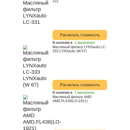
331
Honda
Hyundai
Liqui Moly
Mazda
Расчитать стоимость
Toyota
В наличии в
1 магазинах
Масляный фильтр LYNXauto LC-
333 LYNXauto (W 67)
Mitsubishi
Mobil
Motul
Nissan
Расчитать стоимость
Shell
В наличии в
1 магазинах
Масляный фильтр AMD
Suprotec
AMD.FL438(LO-1921)
Total
Sintec