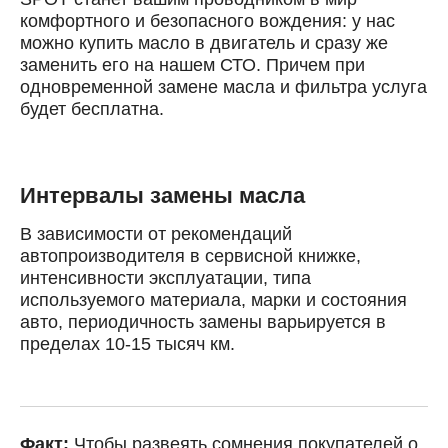
Выберите одну или несколько услуг
комфортного и безопасного вождения: у нас
История обслуживания
можно купить масло в двигатель и сразу же
заменить его на нашем СТО. Причем при
одновременной замене масла и фильтра услуга
Номер телефона
будет бесплатна.
Далее
ОК
Интервалы замены масла
В зависимости от рекомендаций
автопроизводителя в сервисной книжке,
интенсивности эксплуатации, типа
используемого материала, марки и состояния
авто, периодичность замены варьируется в
пределах 10-15 тысяч км.
Факт:
Чтобы развеять сомнения покупателей о