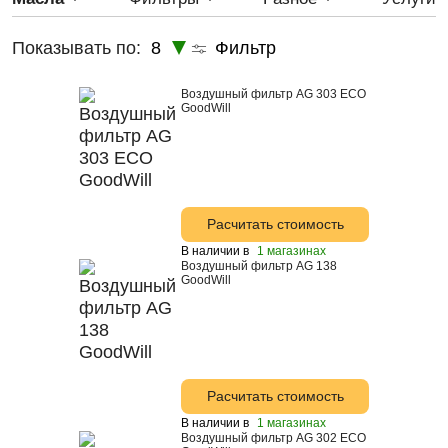
LYNX
5W-20
Показывать по:
8
Фильтр
LYNXauto
5w-40
Rolf
5W-50
Воздушный фильтр AG 303 ECO
GoodWill
SPEEDMATE
WOG
ZIC
ВОЛГА-ОИЛ
Расчитать стоимость
Astrohim
В наличии в
1 магазинах
Воздушный фильтр AG 138
Лукойл
GoodWill
Castrol
Mann
Fanfaro
Расчитать стоимость
Ford
В наличии в
1 магазинах
GM
Воздушный фильтр AG 302 ECO