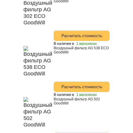
GoodWill
Honda
Hyundai
Liqui Moly
Mazda
Расчитать стоимость
Toyota
В наличии в
1 магазинах
Воздушный фильтр AG 538 ECO
GoodWill
Mitsubishi
Mobil
Motul
Nissan
Расчитать стоимость
Shell
В наличии в
1 магазинах
Воздушный фильтр AG 502
Suprotec
GoodWill
Total
Sintec