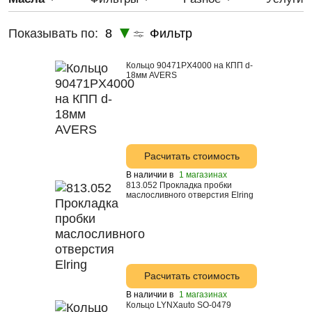
LYNX
5W-20
Показывать по:
8
Фильтр
LYNXauto
5w-40
Rolf
5W-50
Кольцо 90471PX4000 на КПП d-
18мм AVERS
SPEEDMATE
WOG
ZIC
ВОЛГА-ОИЛ
Расчитать стоимость
Astrohim
В наличии в
1 магазинах
813.052 Прокладка пробки
Лукойл
маслосливного отверстия Elring
Castrol
Mann
Fanfaro
Расчитать стоимость
Ford
В наличии в
1 магазинах
GM
Кольцо LYNXauto SO-0479