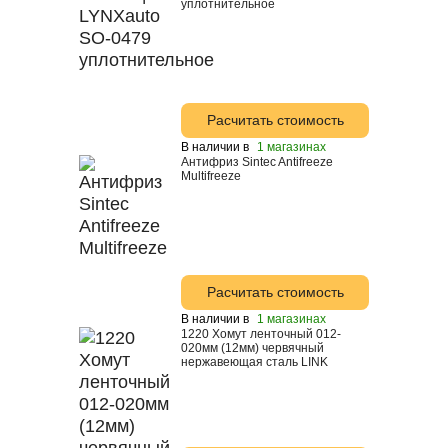
уплотнительное
Honda
Hyundai
Liqui Moly
Mazda
Расчитать стоимость
Toyota
В наличии в
1 магазинах
Антифриз Sintec Antifreeze
Multifreeze
Mitsubishi
Mobil
Motul
Nissan
Расчитать стоимость
Shell
В наличии в
1 магазинах
1220 Хомут ленточный 012-
Suprotec
020мм (12мм) червячный
нержавеющая сталь LINK
Total
Sintec